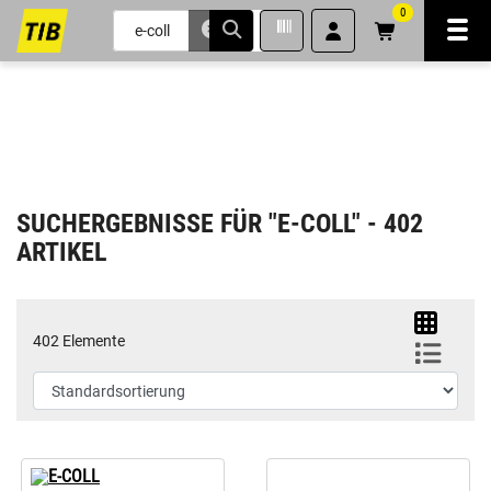
0
Navi
inhalt
ite
gen
SUCHERGEBNISSE FÜR "E-COLL" - 402
ARTIKEL
402 Elemente