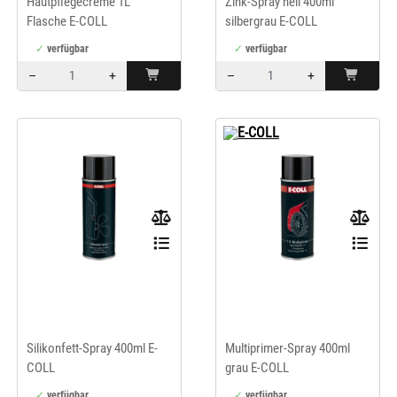
Hautpflegecreme 1L
Zink-Spray hell 400ml
Flasche E-COLL
silbergrau E-COLL
verfügbar
verfügbar
–
+
–
+
Menge: 1
Menge: 1
E-COLL
Silikonfett-Spray 400ml E-
Multiprimer-Spray 400ml
COLL
grau E-COLL
verfügbar
verfügbar