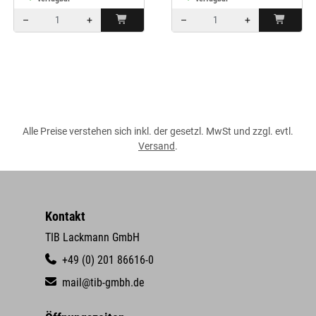
–
+
–
+
Menge: 1
Menge: 1
Alle Preise verstehen sich inkl. der gesetzl. MwSt und zzgl. evtl.
Versand
.
Kontakt
TIB Lackmann GmbH
+49 (0) 201 86616-0
mail@tib-gmbh.de