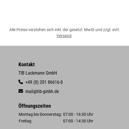
Alle Preise verstehen sich inkl. der gesetzl. MwSt und zzgl. evtl.
Versand
.
Kontakt
TIB Lackmann GmbH
+49 (0) 201 86616-0
mail@tib-gmbh.de
Öffnungszeiten
Montag bis Donnerstag:
07:00 - 16:30 Uhr
Freitag
07:00 - 14:30 Uhr