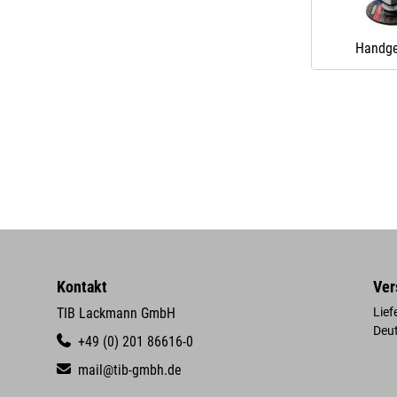
Handge
Kontakt
Ver
TIB Lackmann GmbH
Lief
Deu
+49 (0) 201 86616-0
mail@tib-gmbh.de