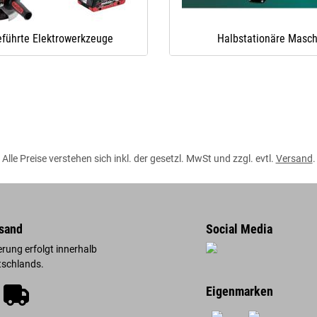
führte Elektrowerkzeuge
Halbstationäre Masc
Alle Preise verstehen sich inkl. der gesetzl. MwSt und zzgl. evtl.
Versand
.
sand
Social Media
erung erfolgt innerhalb
tschlands.
Eigenmarken