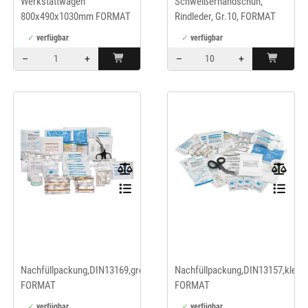
Werkstattwagen
Schweißerhandschuh,
800x490x1030mm FORMAT
Rindleder, Gr.10, FORMAT
verfügbar
verfügbar
–
+
–
+
Menge: 1
Menge: 10
Nachfüllpackung,DIN13169,groß,
Nachfüllpackung,DIN13157,klein,
FORMAT
FORMAT
verfügbar
verfügbar