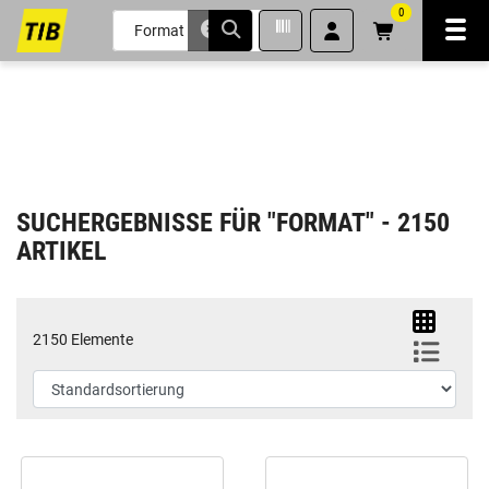
0
Navi
inhalt
ite
gen
SUCHERGEBNISSE FÜR "FORMAT" - 2150
ARTIKEL
2150 Elemente