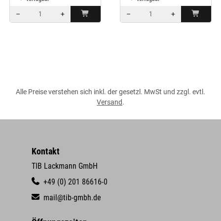
–
+
–
+
Menge: 1
Menge: 1
Alle Preise verstehen sich inkl. der gesetzl. MwSt und zzgl. evtl.
Versand
.
Kontakt
TIB Lackmann GmbH
+49 (0) 201 86616-0
mail@tib-gmbh.de