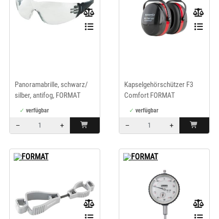
Panoramabrille, schwarz/
Kapselgehörschützer F3
silber, antifog, FORMAT
Comfort FORMAT
verfügbar
verfügbar
–
+
–
+
Menge: 1
Menge: 1
FORMAT
FORMAT