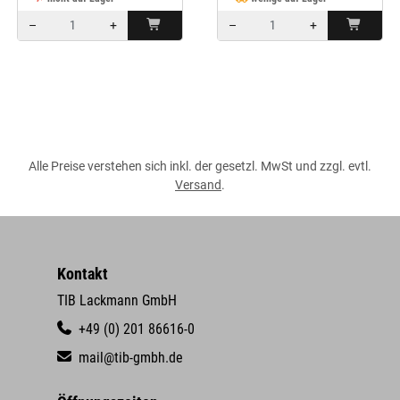
–
+
–
+
Menge: 1
Menge: 1
Alle Preise verstehen sich inkl. der gesetzl. MwSt und zzgl. evtl.
Versand
.
Kontakt
TIB Lackmann GmbH
+49 (0) 201 86616-0
mail@tib-gmbh.de