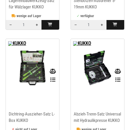
Lagereinbauwerkzeug-Satz
Stehbolzen-Ausdreher 5-
für Wälzlager KUKKO
19mm KUKKO
wenige auf Lager
verfügbar
–
+
–
+
Menge: 1
Menge: 1
KUKKO
KUKKO
Dichtring-Auszieher-Satz L-
Abzieh-Trenn-Satz Universal
Box KUKKO
mit Hydraulikpresse KUKKO
nicht auf Lager
wenige auf Lager