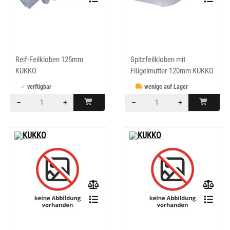
Reif-Feilkloben 125mm
Spitzfeilkloben mit
KUKKO
Flügelmutter 120mm KUKKO
verfügbar
wenige auf Lager
–
+
–
+
Menge: 1
Menge: 1
KUKKO
KUKKO