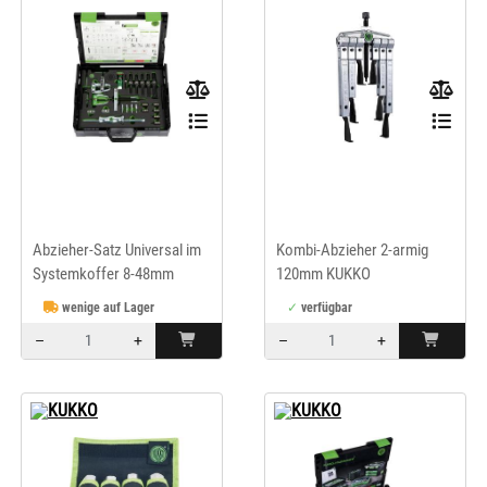
KUKKO
KUKKO
Abzieher-Satz Universal im
Kombi-Abzieher 2-armig
Systemkoffer 8-48mm
120mm KUKKO
KUKKO
wenige auf Lager
verfügbar
–
+
–
+
Menge: 1
Menge: 1
KUKKO
KUKKO