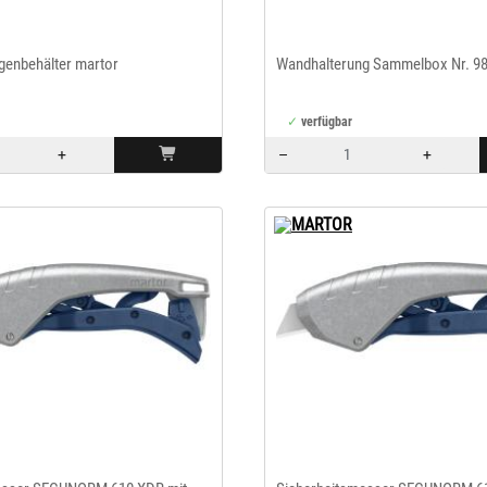
genbehälter martor
Wandhalterung Sammelbox Nr. 98
verfügbar
+
–
+
Menge: 1
MARTOR