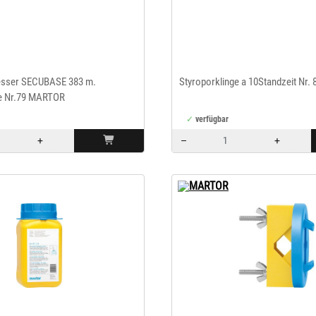
esser SECUBASE 383 m.
Styroporklinge a 10Standzeit Nr. 
ge Nr.79 MARTOR
verfügbar
+
–
+
Menge: 1
MARTOR