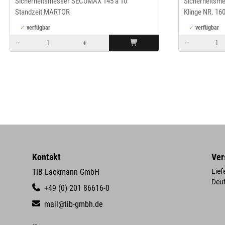
Sicherheitsmesser SECUMAX 145 a 10
Sicherheitsm
Standzeit MARTOR
Klinge NR. 16
verfügbar
verfügbar
–
+
–
Menge: 1
Menge: 1
Kontakt
Ver
TIB Lackmann GmbH
Lief
Deu
+49 (0) 201 86616-0
mail@tib-gmbh.de