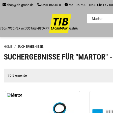
shop@tib-gmbh.de
0201 86616-0
Mo–Do 7:00–16:30 Uhr, Fr 7:00
inhalt
ite
gen
HOME
/
SUCHERGEBNISSE:
SUCHERGEBNISSE FÜR "MARTOR" -
70 Elemente
Martor