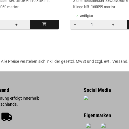
esser SECUNORM 610 XDR mit
Sicherheitsmesser SECUNORM 61
0060 martor
Klinge NR. 160099 martor
verfügbar
+
–
+
Menge: 1
Alle Preise verstehen sich inkl. der gesetzl. MwSt und zzgl. evtl.
Versand
.
sand
Social Media
erung erfolgt innerhalb
tschlands.
Eigenmarken